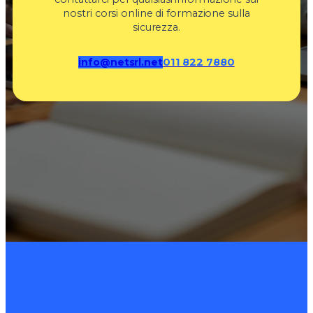
nostri corsi online di formazione sulla
sicurezza.
info@netsrl.net
011 822 7880